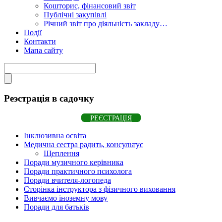
Кошторис, фінансовий звіт
Публічні закупівлі
Річний звіт про діяльність закладу…
Події
Контакти
Мапа сайту
Реэстрація в садочку
РЕЄСТРАЦІЯ
Інклюзивна освіта
Медична сестра радить, консультує
Щеплення
Поради музичного керівника
Поради практичного психолога
Поради вчителя-логопеда
Сторінка інструктора з фізичного виховання
Вивчаємо іноземну мову
Поради для батьків