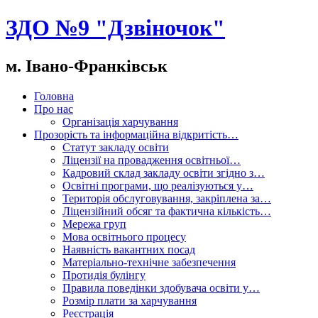
ЗДО №9 "Дзвіночок"
м. Івано-Франківськ
Головна
Про нас
Організація харчування
Прозорість та інформаційна відкритість…
Статут закладу освіти
Ліцензії на провадження освітньої…
Кадровий склад закладу освіти згідно з…
Освітні програми, що реалізуються у…
Територія обслуговування, закріплена за…
Ліцензійний обсяг та фактична кількість…
Мережа груп
Мова освітнього процесу
Наявність вакантних посад
Матеріально-технічне забезпечення
Протидія булінгу
Правила поведінки здобувача освіти у…
Розмір плати за харчування
Реєстрація